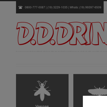
0800-777-0087 | (19) 3229-1035 | Whats: (19) 99397-6509