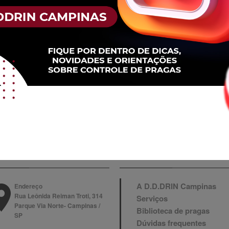
NTATO
MAPA DO SITE
A D.D.DRIN Campinas
Endereço
Rua Leônida Reiman Troti, 314
Serviços
Parque Via Norte- Campinas /
Biblioteca de pragas
SP
Dúvidas frequentes