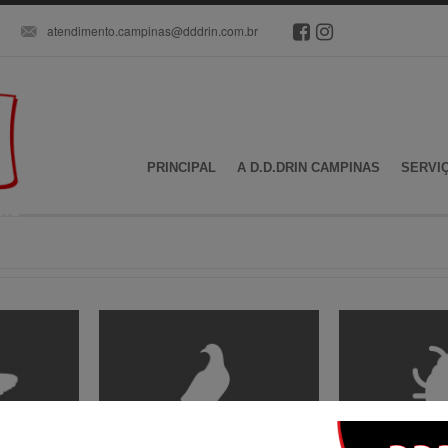
atendimento.campinas@dddrin.com.br
PRINCIPAL
A D.D.DRIN CAMPINAS
SERVI