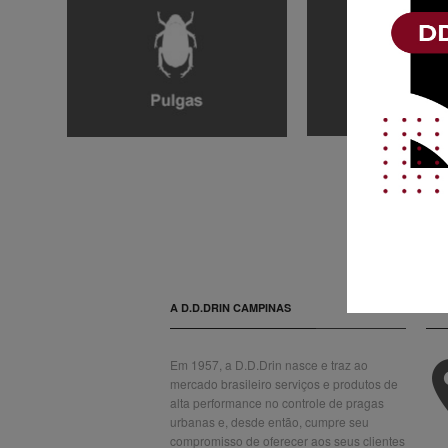
A D.D.DRIN CAMPINAS
CO
Em 1957, a D.D.Drin nasce e traz ao
mercado brasileiro serviços e produtos de
alta performance no controle de pragas
urbanas e, desde então, cumpre seu
compromisso de oferecer aos seus clientes