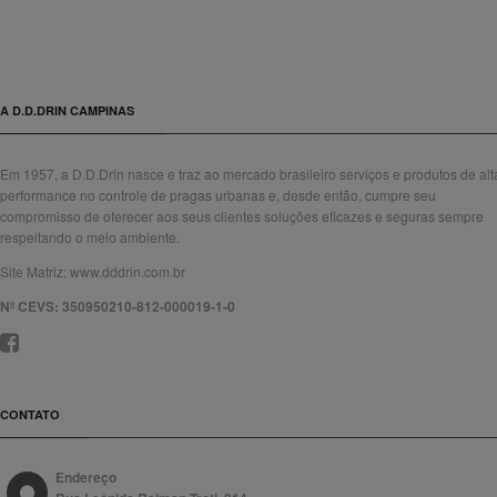
A D.D.DRIN CAMPINAS
Em 1957, a D.D.Drin nasce e traz ao mercado brasileiro serviços e produtos de alt
performance no controle de pragas urbanas e, desde então, cumpre seu
compromisso de oferecer aos seus clientes soluções eficazes e seguras sempre
respeitando o meio ambiente.
Site Matriz:
www.dddrin.com.br
Nº CEVS: 350950210-812-000019-1-0
CONTATO
Endereço