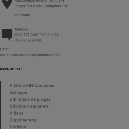
Rua Leônida Reiman Troti, 314
Parque Via Norte- Campinas / SP
ver mapa
Telefone
0800-777-0087 / 3229-1035
(19) 99397-6509
Email
atendimento.campinas@dddrin.com.br
MAPA DO SITE
A D.D.DRIN Campinas
Serviços
Biblioteca de pragas
Dúvidas frequentes
Vídeos
Depoimentos
Notícias