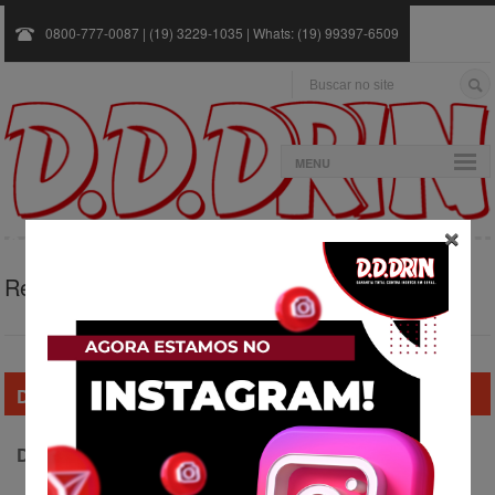
0800-777-0087 | (19) 3229-1035 | Whats: (19) 99397-6509
MENU
×
Repelência de pombos
DEDETIZAÇÃO
DESCUPINIZAÇÃO