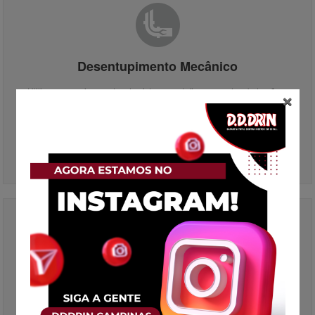
Desentupimento Mecânico
×
Utilizamos equipamentos de sistemas rotativos para desobstrução e
raspagem de tubulação. Consiste de máquina elétrica com sondas
flexíveis e ponteiras apropriadas para cada.
SAIBA MAIS
Desentupimento por Hidrojateamtento
Equipamento com bomba de alta pressão, onde o bico injetor e jatos