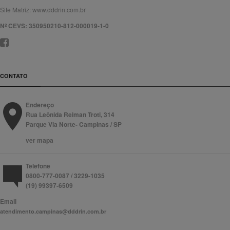
Site Matriz:
www.dddrin.com.br
Nº CEVS: 350950210-812-000019-1-0
CONTATO
Endereço
Rua Leônida Reiman Troti, 314
Parque Via Norte- Campinas / SP
ver mapa
Telefone
0800-777-0087 / 3229-1035
(19) 99397-6509
Email
atendimento.campinas@dddrin.com.br