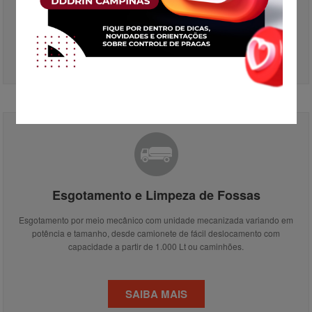
propulsores desobstruem e lavam a tubulação. Nosso equipamento
opera com vazão regulável desde baixa a alta.
SAIBA MAIS
Esgotamento e Limpeza de Fossas
Esgotamento por meio mecânico com unidade mecanizada variando em
potência e tamanho, desde camionete de fácil deslocamento com
capacidade a partir de 1.000 Lt ou caminhões.
SAIBA MAIS