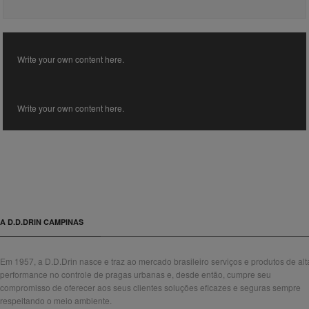
Write your own content here.
Write your own content here.
A D.D.DRIN CAMPINAS
Em 1957, a D.D.Drin nasce e traz ao mercado brasileiro serviços e produtos de alt
performance no controle de pragas urbanas e, desde então, cumpre seu
compromisso de oferecer aos seus clientes soluções eficazes e seguras sempre
respeitando o meio ambiente.