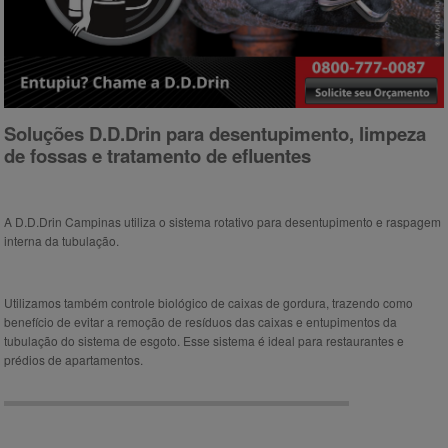
Soluções D.D.Drin para desentupimento, limpeza
de fossas e tratamento de efluentes
A D.D.Drin Campinas utiliza o sistema rotativo para desentupimento e raspagem
interna da tubulação.
Utilizamos também controle biológico de caixas de gordura, trazendo como
benefício de evitar a remoção de resíduos das caixas e entupimentos da
tubulação do sistema de esgoto. Esse sistema é ideal para restaurantes e
prédios de apartamentos.