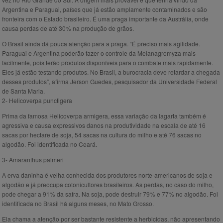
Argentina e Paraguai, países que já estão amplamente contaminados e são
fronteira com o Estado brasileiro. É uma praga importante da Austrália, onde
causa perdas de até 30% na produção de grãos.
O Brasil ainda dá pouca atenção para a praga. “É preciso mais agilidade.
Paraguai e Argentina poderão fazer o controle da Melanagromyza mais
facilmente, pois terão produtos disponíveis para o combate mais rapidamente.
Eles já estão testando produtos. No Brasil, a burocracia deve retardar a chegada
desses produtos”, afirma Jerson Guedes, pesquisador da Universidade Federal
de Santa Maria.
2- Helicoverpa punctigera
Prima da famosa Helicoverpa armigera, essa variação da lagarta também é
agressiva e causa expressivos danos na produtividade na escala de até 16
sacas por hectare de soja, 54 sacas na cultura do milho e até 76 sacas no
algodão. Foi identificada no Ceará.
3- Amaranthus palmeri
A erva daninha é velha conhecida dos produtores norte-americanos de soja e
algodão e já preocupa cotonicultores brasileiros. As perdas, no caso do milho,
pode chegar a 91% da safra. Na soja, pode destruir 79% e 77% no algodão. Foi
identificada no Brasil há alguns meses, no Mato Grosso.
Ela chama a atenção por ser bastante resistente a herbicidas, não apresentando