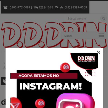
0800-777-0087 | (19) 3229-1035 | Whats: (19) 99397-6509
MENU
×
Metrô faz controle permanente de pragas em todas as estações
Pragas avançam com a seca e desafiam indústria do pequi
3 novas pragas
agrícolas que você
deve ficar de olho