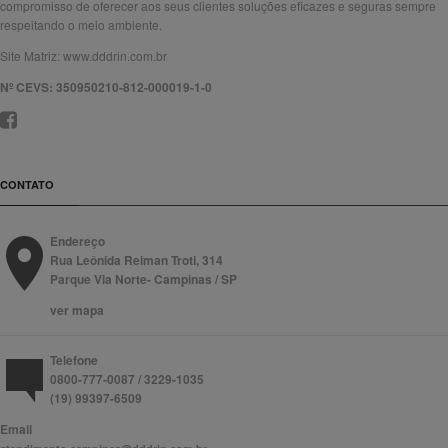
compromisso de oferecer aos seus clientes soluções eficazes e seguras sempre
respeitando o meio ambiente.
Site Matriz:
www.dddrin.com.br
Nº CEVS: 350950210-812-000019-1-0
CONTATO
Endereço
Rua Leônida Reiman Troti, 314
Parque Via Norte- Campinas / SP
ver mapa
Telefone
0800-777-0087 / 3229-1035
(19) 99397-6509
Email