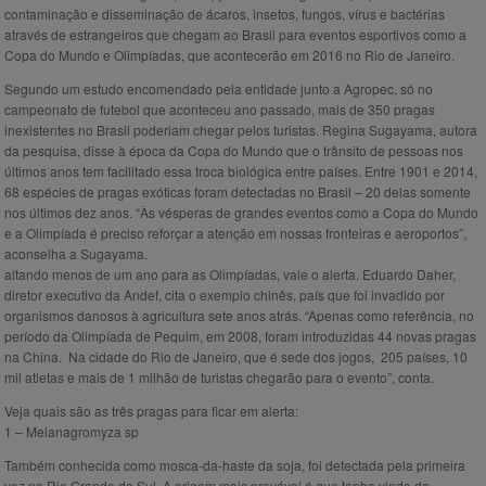
contaminação e disseminação de ácaros, insetos, fungos, vírus e bactérias
através de estrangeiros que chegam ao Brasil para eventos esportivos como a
Copa do Mundo e Olimpíadas, que acontecerão em 2016 no Rio de Janeiro.
Segundo um estudo encomendado pela entidade junto a Agropec, só no
campeonato de futebol que aconteceu ano passado, mais de 350 pragas
inexistentes no Brasil poderiam chegar pelos turistas. Regina Sugayama, autora
da pesquisa, disse à época da Copa do Mundo que o trânsito de pessoas nos
últimos anos tem facilitado essa troca biológica entre países. Entre 1901 e 2014,
68 espécies de pragas exóticas foram detectadas no Brasil – 20 delas somente
nos últimos dez anos. “Às vésperas de grandes eventos como a Copa do Mundo
e a Olimpíada é preciso reforçar a atenção em nossas fronteiras e aeroportos”,
aconselha a Sugayama.
altando menos de um ano para as Olimpíadas, vale o alerta. Eduardo Daher,
diretor executivo da Andef, cita o exemplo chinês, país que foi invadido por
organismos danosos à agricultura sete anos atrás. “Apenas como referência, no
período da Olimpíada de Pequim, em 2008, foram introduzidas 44 novas pragas
na China. Na cidade do Rio de Janeiro, que é sede dos jogos, 205 países, 10
mil atletas e mais de 1 milhão de turistas chegarão para o evento”, conta.
Veja quais são as três pragas para ficar em alerta:
1 – Melanagromyza sp
Também conhecida como mosca-da-haste da soja, foi detectada pela primeira
vez no Rio Grande do Sul. A origem mais provável é que tenha vindo da