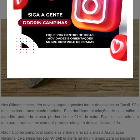
Nos últimos meses, três novas pragas agrícolas foram detectadas no Brasil. São
dois insetos e uma planta daninha. Elas danificam plantações de soja, milho e
algodão, podendo causar perdas de até 91% da safra. Especialistas afirmam
que para erradicar invasores, é preciso reforçar a defesa fitossanitária.
Não há como comprovar como elas entraram no país, mas a Associação
Nacional de Defesa Vegetal (Andef) já alerta há algum tempo para os riscos de