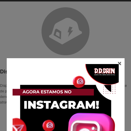
×
Dispositivos de Captura Atóxicos
Dispositivos para captura mecânica – armadilhas de captura por adesão a base
de placas de cola podendo ser instaladas dentro de porta placa de cola
denominados porta cola ou fixados dispositivos eletrônicos com atratividade
através de iluminação específica.